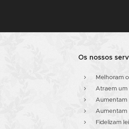
Os nossos servi
Melhoram o
Atraem um p
Aumentam o
Aumentam o
Fidelizam le