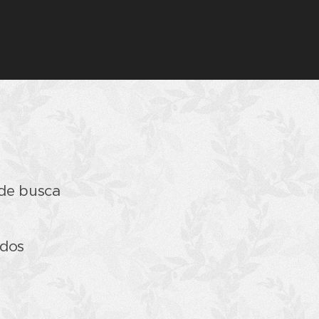
de busca
údos