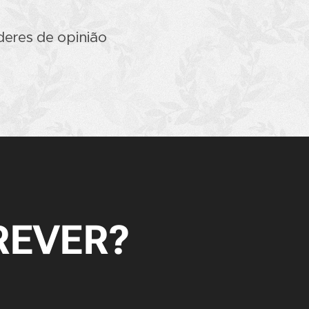
deres de opinião
REVER?